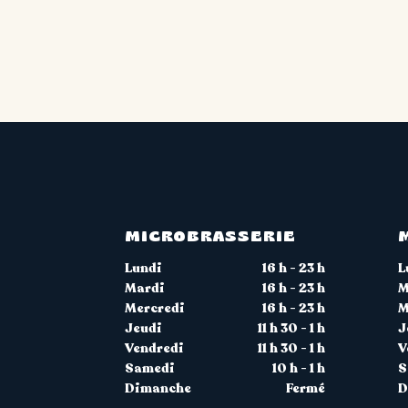
MICROBRASSERIE
Lundi
16 h - 23 h
L
Mardi
16 h - 23 h
M
Mercredi
16 h - 23 h
M
Jeudi
11 h 30 - 1 h
J
Vendredi
11 h 30 - 1 h
V
Samedi
10 h - 1 h
S
Dimanche
Fermé
D