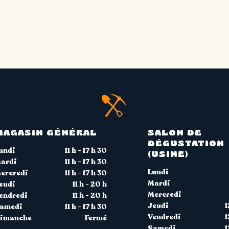
MAGASIN GÉNÉRAL
SALON DE
DÉGUSTATION
undi
11 h - 17 h 30
(USINE)
ardi
11 h - 17 h 30
Lundi
ercredi
11 h - 17 h 30
Mardi
eudi
11 h - 20 h
Mercredi
endredi
11 h - 20 h
Jeudi
1
amedi
11 h - 17 h 30
Vendredi
1
imanche
Fermé
Samedi
1