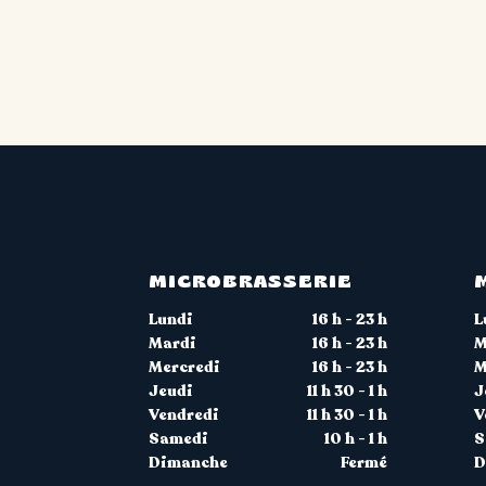
MICROBRASSERIE
Lundi
16 h - 23 h
L
Mardi
16 h - 23 h
M
Mercredi
16 h - 23 h
M
Jeudi
11 h 30 - 1 h
J
Vendredi
11 h 30 - 1 h
V
Samedi
10 h - 1 h
S
Dimanche
Fermé
D