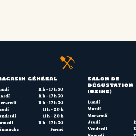
MAGASIN GÉNÉRAL
SALON DE
DÉGUSTATION
undi
11 h - 17 h 30
(USINE)
ardi
11 h - 17 h 30
Lundi
ercredi
11 h - 17 h 30
Mardi
eudi
11 h - 20 h
Mercredi
endredi
11 h - 20 h
Jeudi
1
amedi
11 h - 17 h 30
Vendredi
1
imanche
Fermé
Samedi
1