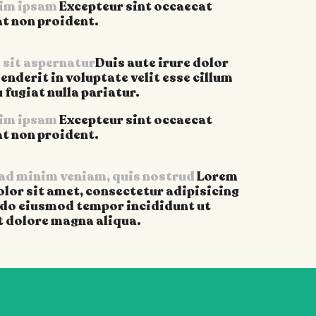
im ipsam
Excepteur sint occaecat
t non proident.
 sit aspernatur
Duis aute irure dolor
enderit in voluptate velit esse cillum
 fugiat nulla pariatur.
im ipsam
Excepteur sint occaecat
t non proident.
 ad minim veniam, quis nostrud
Lorem
lor sit amet, consectetur adipisicing
d do eiusmod tempor incididunt ut
t dolore magna aliqua.