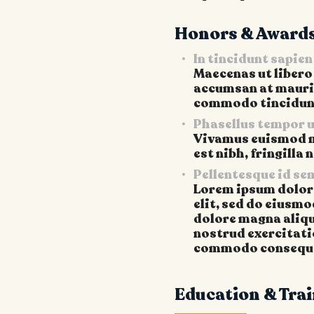
Honors & Award
In tincidunt sapien
Maecenas ut libero
accumsan at mauris 
commodo tincidun
Phasellus tempor urn
Vivamus euismod m
est nibh, fringilla 
Pellentesque id se
Lorem ipsum dolor 
elit, sed do eiusmo
dolore magna aliqu
nostrud exercitatio
commodo consequ
Education & Tra