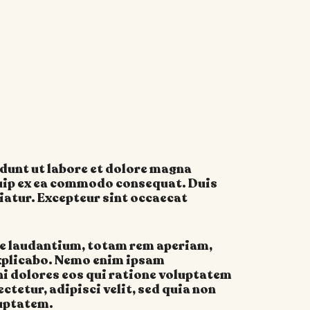
idunt ut labore et dolore magna
iquip ex ea commodo consequat. Duis
riatur. Excepteur sint occaecat
ue laudantium, totam rem aperiam,
 explicabo. Nemo enim ipsam
ni dolores eos qui ratione voluptatem
tetur, adipisci velit, sed quia non
uptatem.