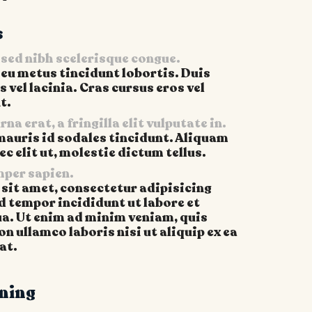
s
 sed nibh scelerisque congue.
 eu metus tincidunt lobortis. Duis
vel lacinia. Cras cursus eros vel
t.
a erat, a fringilla elit vulputate in.
auris id sodales tincidunt. Aliquam
nec elit ut, molestie dictum tellus.
mper sapien.
sit amet, consectetur adipisicing
d tempor incididunt ut labore et
a. Ut enim ad minim veniam, quis
n ullamco laboris nisi ut aliquip ex ea
at.
ining