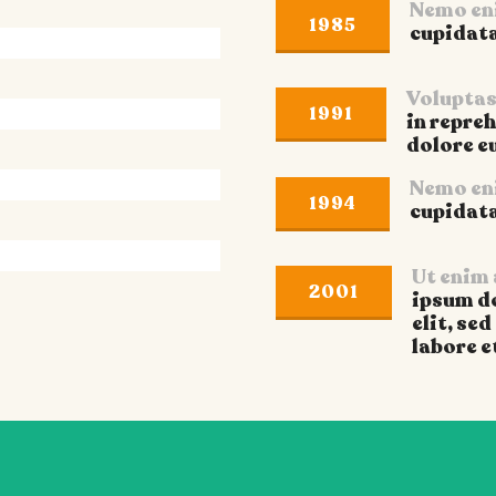
Nemo en
1985
cupidata
1985
Voluptas
1991
in repreh
dolore eu
1991
Nemo en
1994
cupidata
1994
Ut enim
2001
ipsum do
elit, se
labore e
2001