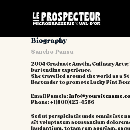
Biography
Sancho Pansa
2004 Graduate Austin, Culinary Arts; 
bartending experience.
She travelled around the world as a S
Bartender to promote Lucky Pint Beer
Email Pamela:
info@yoursitename.c
Phone: +1(800)123-4566
Sed ut perspiciatis unde omnis iste n
sit voluptatem accusantium dolorem
laudantium, totam rem aperiam, eaqu