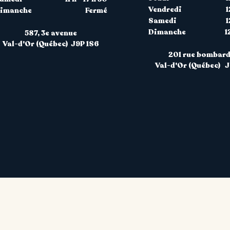
Vendredi
1
imanche
Fermé
Samedi
1
Dimanche
1
587, 3
e
avenue
Val-d'Or (Québec) J9P 1S6
201 rue bombard
Val-d'Or (Québec) 