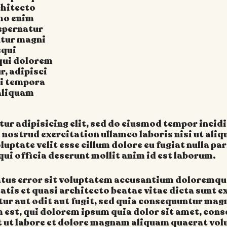
rchitecto
emo enim
spernatur
ntur magni
equi
qui dolorem
r, adipisci
di tempora
 aliquam
ur adipisicing elit, sed do eiusmod tempor incid
 nostrud exercitation ullamco laboris nisi ut al
oluptate velit esse cillum dolore eu fugiat nulla pa
qui officia deserunt mollit anim id est laborum.
natus error sit voluptatem accusantium doloremq
itatis et quasi architecto beatae vitae dicta sunt
ur aut odit aut fugit, sed quia consequuntur mag
est, qui dolorem ipsum quia dolor sit amet, consec
ut labore et dolore magnam aliquam quaerat vol