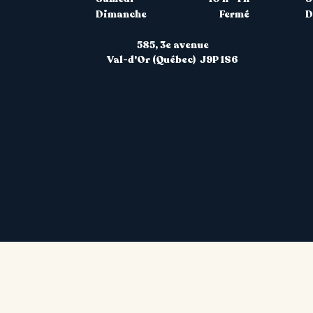
Dimanche
Fermé
D
585, 3
e avenue
Val-d'Or (Québec) J9P 1S6