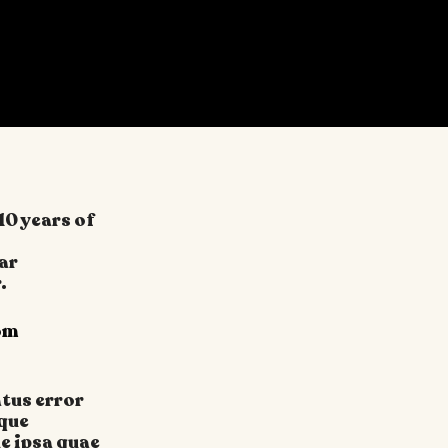
10 years of
tar
.
om
atus error
que
e ipsa quae