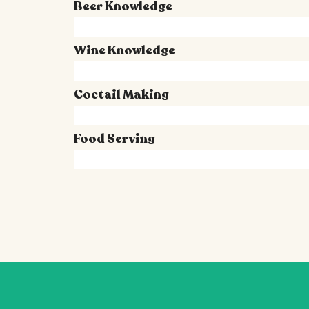
Beer Knowledge
0
%
Wine Knowledge
0
%
Coctail Making
0
%
Food Serving
0
%