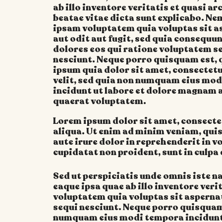
ab illo inventore veritatis et quasi a
beatae vitae dicta sunt explicabo. N
ipsam voluptatem quia voluptas sit a
aut odit aut fugit, sed quia consequu
dolores eos qui ratione voluptatem s
nesciunt. Neque porro quisquam est, 
ipsum quia dolor sit amet, consectetu
velit, sed quia non numquam eius mo
incidunt ut labore et dolore magnam
quaerat voluptatem.
Lorem ipsum dolor sit amet, consectet
aliqua. Ut enim ad minim veniam, quis
aute irure dolor in reprehenderit in v
cupidatat non proident, sunt in culpa 
Sed ut perspiciatis unde omnis iste 
eaque ipsa quae ab illo inventore ver
voluptatem quia voluptas sit aspernat
sequi nesciunt. Neque porro quisquam 
numquam eius modi tempora incidunt 