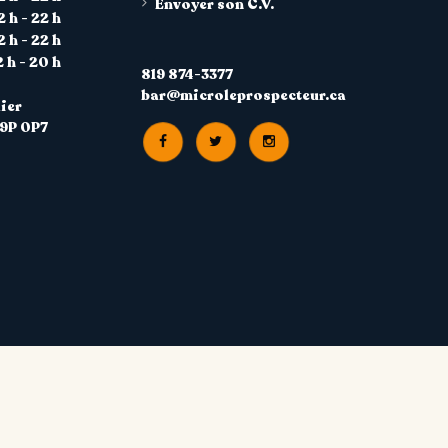
Envoyer son C.V.
2 h - 22 h
2 h - 22 h
2 h - 20 h
819 874-3377
bar@microleprospecteur.ca
ier
J9P 0P7